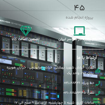
45
پروژه انجام شده
انجام پروژه در سراسر ایران
تضمین اصالت کالا
ارتباط با ما
تهران، خیابان شهید بهشتی، خیابان صابونچی ، خیابان هویزه
،پلاک 172، واحد یک
خط ویژه: 28426-021
تلفن: 88523165-021
ساعات کاری: شنبه تا چهارشنبه: از ساعت 9 صبح الی 17