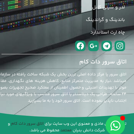
لدر و سینی کابل
باندینگ و گراندینگ
چاه ارت استاندارد
اتاق سرور دات کام
اتاق سرور یا مرکز داده اصلی ترین بخش یک شبکه ساخت یافته در سازمان
میباشد .نیاز به مدیریت متمرکز منابع، کاهش هزینه های نگهداری، مقاب
موثر با تهدیدات امنیتی و حصول اطمینان از عملکرد صحیح تجهیزات بصو
24 ساعته، طراحی یک دیتاسنتر یا اتاق سرور مناسب با ویژگیهای مورد نیاز 
اجتناب ناپذیر نموده است. اتاق سرور خود را به ما بسپارید
تمامی حقوق مادی و معنوی این وب سایت برای
اتاق سرور دات کام
و
شرکت دانش بنیان
معتمد
محفوظ می باشد.