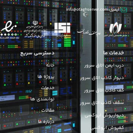
ایمیل:info@otaghserver.com
خدمات ما
دسترسی سریع
درب ایمن اتاق سرور
خانه
پروژه ها
دیوار کاذب اتاق سرور
خدمات
کف کاذب اتاق سرور
توانمندی ها
سقف کاذب اتاق سرور
مقالات
دیوارپوش اپوکسی
درباره ما
کفپوش اپوکسی