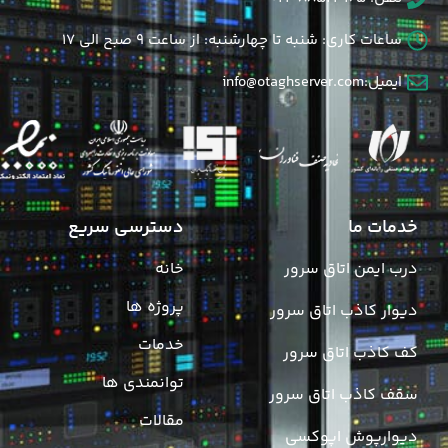
ساعات کاری: شنبه تا چهارشنبه: از ساعت 9 صبح الی 17
ایمیل:info@otaghserver.com
خدمات ما
دسترسی سریع
درب ایمن اتاق سرور
خانه
پروژه ها
دیوار کاذب اتاق سرور
خدمات
کف کاذب اتاق سرور
توانمندی ها
سقف کاذب اتاق سرور
مقالات
دیوارپوش اپوکسی