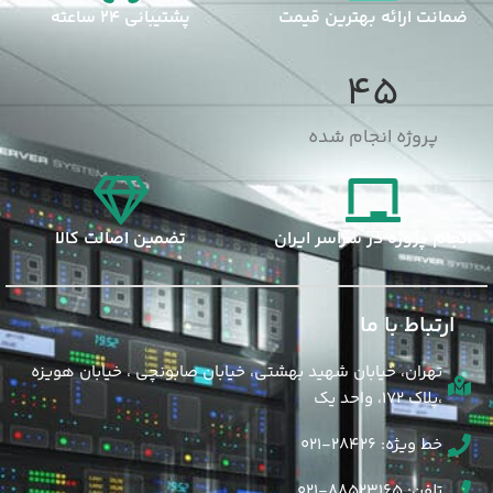
ضمانت ارائه بهترین قیمت
پشتیبانی 24 ساعته
45
پروژه انجام شده
انجام پروژه در سراسر ایران
تضمین اصالت کالا
ارتباط با ما
تهران، خیابان شهید بهشتی، خیابان صابونچی ، خیابان هویزه
،پلاک 172، واحد یک
خط ویژه: 28426-021
تلفن: 88523165-021