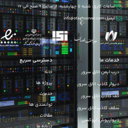
ساعات کاری: شنبه تا چهارشنبه: از ساعت 9 صبح الی 17
ایمیل:info@otaghserver.com
خدمات ما
دسترسی سریع
درب ایمن اتاق سرور
خانه
پروژه ها
دیوار کاذب اتاق سرور
خدمات
کف کاذب اتاق سرور
توانمندی ها
سقف کاذب اتاق سرور
مقالات
دیوارپوش اپوکسی
درباره ما