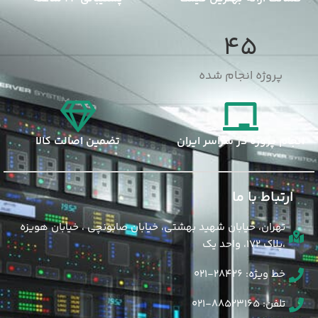
45
پروژه انجام شده
انجام پروژه در سراسر ایران
تضمین اصالت کالا
ارتباط با ما
تهران، خیابان شهید بهشتی، خیابان صابونچی ، خیابان هویزه
،پلاک 172، واحد یک
خط ویژه: 28426-021
تلفن: 88523165-021